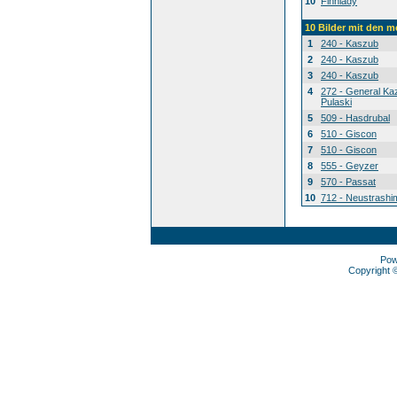
10
Finnlady
10 Bilder mit den 
1
240 - Kaszub
2
240 - Kaszub
3
240 - Kaszub
4
272 - General Ka
Pulaski
5
509 - Hasdrubal
6
510 - Giscon
7
510 - Giscon
8
555 - Geyzer
9
570 - Passat
10
712 - Neustrashi
Pow
Copyright