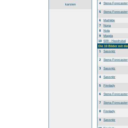
4
Stena Forecaster
karsten
5
Stena Forecaster
6
Mathilde
7
Nona
8
Nola
9
Magda
10
509 - Hasdrubal
Die 10 Bilder mit d
1
Sassnitz
2
Stena Forecaster
3
Sassnitz
4
Sassnitz
5
Finnlady
6
Stena Forecaster
7
Stena Forecaster
8
Finnlady
9
Sassnitz