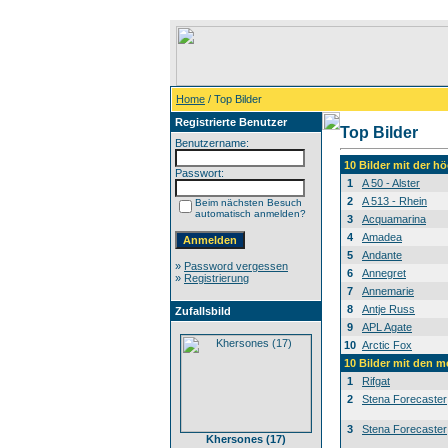
Home
/ Top Bilder
Registrierte Benutzer
Top Bilder
Benutzername:
10 Bilder mit der 
Passwort:
1
A 50 - Alster
2
A 513 - Rhein
Beim nächsten Besuch
automatisch anmelden?
3
Acquamarina
4
Amadea
5
Andante
»
Password vergessen
6
Annegret
»
Registrierung
7
Annemarie
8
Antje Russ
Zufallsbild
9
APL Agate
10
Arctic Fox
10 Bilder mit den 
1
Rifgat
2
Stena Forecaster
3
Stena Forecaster
Khersones (17)