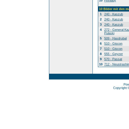
10
Finnlady
10 Bilder mit den 
1
240 - Kaszub
2
240 - Kaszub
3
240 - Kaszub
4
272 - General Ka
Pulaski
5
509 - Hasdrubal
6
510 - Giscon
7
510 - Giscon
8
555 - Geyzer
9
570 - Passat
10
712 - Neustrashi
Pow
Copyright