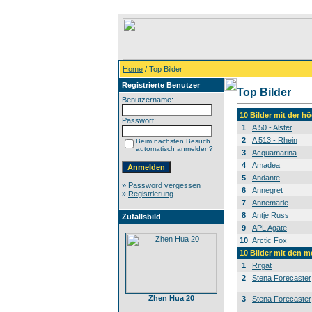
Home
/ Top Bilder
Registrierte Benutzer
Top Bilder
Benutzername:
10 Bilder mit der 
Passwort:
1
A 50 - Alster
2
A 513 - Rhein
Beim nächsten Besuch
automatisch anmelden?
3
Acquamarina
4
Amadea
5
Andante
»
Password vergessen
6
Annegret
»
Registrierung
7
Annemarie
8
Antje Russ
Zufallsbild
9
APL Agate
10
Arctic Fox
10 Bilder mit den 
1
Rifgat
2
Stena Forecaster
Zhen Hua 20
3
Stena Forecaster