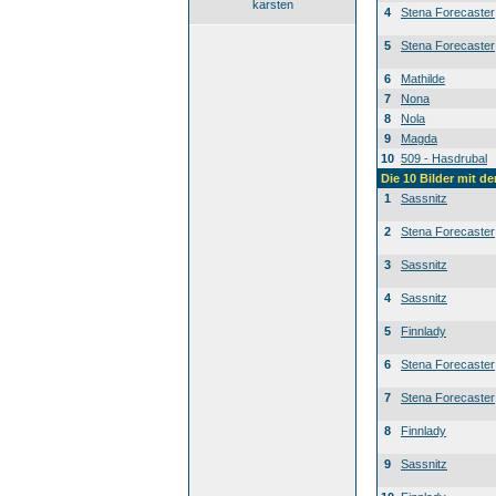
karsten
4
Stena Forecaster
5
Stena Forecaster
6
Mathilde
7
Nona
8
Nola
9
Magda
10
509 - Hasdrubal
Die 10 Bilder mit d
1
Sassnitz
2
Stena Forecaster
3
Sassnitz
4
Sassnitz
5
Finnlady
6
Stena Forecaster
7
Stena Forecaster
8
Finnlady
9
Sassnitz