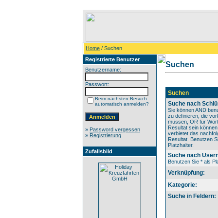
Home
/ Suchen
Registrierte Benutzer
Suchen
Benutzername:
Passwort:
Suchen
Beim nächsten Besuch
Suche nach Schlü
automatisch anmelden?
Sie können AND benu
zu definieren, die v
müssen, OR für Wörte
Resultat sein könne
»
Password vergessen
verbietet das nachfo
»
Registrierung
Resultat. Benutzen Si
Platzhalter.
Zufallsbild
Suche nach User
Benutzen Sie * als Pla
Verknüpfung:
Kategorie:
Suche in Feldern: