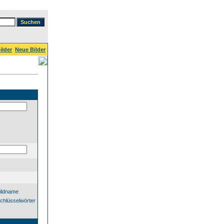
ilder
Neue Bilder
ildname
chlüsselwörter