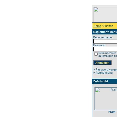
Home
/ Suchen
Registrierte Benu
Benutzername:
Passwort:
Beim nächsten
automatisch a
»
Password verge
»
Registrierung
Zufallsbild
Fram