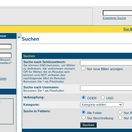
Erweiterte Suche
Top B
tzer
Suchen
Suchen
 Besuch
Suche nach Schlüsselwort:
nmelden?
Sie können AND benutzen, um Wörter
zu definieren, die vorkommen müssen,
Nur neue Bilder anzeigen
OR für Wörter, die im Resultat sein
können und NOT verbietet das
ssen
nachfolgende Wort im Resultat.
Benutzen Sie * als Platzhalter.
Suche nach Username:
Benutzen Sie * als Platzhalter.
Verknüpfung:
ODER
UND
Kategorie:
Suche in Feldern:
Alle Felder
Nur B
Nur Beschreibung
Nur S