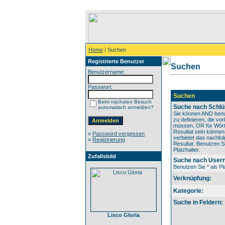
Home
/ Suchen
Registrierte Benutzer
Suchen
Benutzername:
Passwort:
Suchen
Beim nächsten Besuch
Suche nach Schlü
automatisch anmelden?
Sie können AND benu
zu definieren, die v
müssen, OR für Wörte
Resultat sein könne
»
Password vergessen
verbietet das nachfo
»
Registrierung
Resultat. Benutzen Si
Platzhalter.
Zufallsbild
Suche nach User
Benutzen Sie * als Pla
Verknüpfung:
Kategorie:
Suche in Feldern:
Lisco Gloria