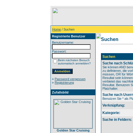
Home
/ Suchen
Registrierte Benutzer
Suchen
Benutzername:
Passwort:
Suchen
Beim nächsten Besuch
Suche nach Schlü
automatisch anmelden?
Sie können AND benu
zu definieren, die v
müssen, OR für Wörte
Resultat sein könne
»
Password vergessen
verbietet das nachfo
»
Registrierung
Resultat. Benutzen Si
Platzhalter.
Zufallsbild
Suche nach User
Benutzen Sie * als Pla
Verknüpfung:
Kategorie:
Suche in Feldern:
Golden Star Cruising