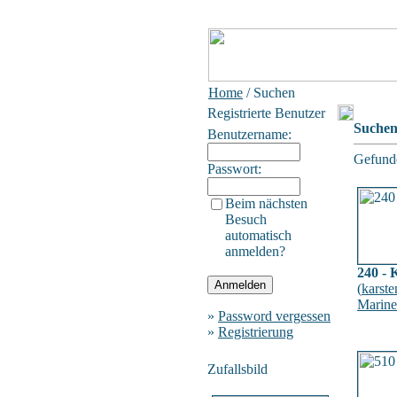
Home
/ Suchen
Registrierte Benutzer
Suche
Benutzername:
Gefunde
Passwort:
Beim nächsten
Besuch
automatisch
anmelden?
240 - 
(
karste
Marine
»
Password vergessen
»
Registrierung
Zufallsbild