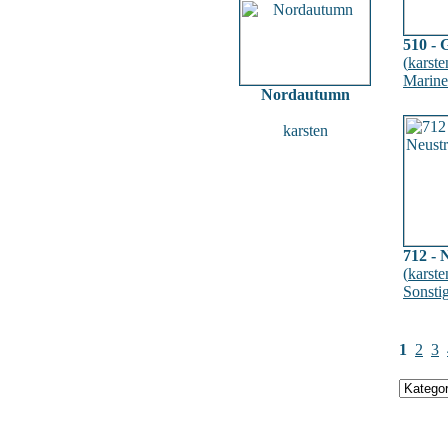
510 - 
(
karste
Marine
Nordautumn
karsten
712 - 
(
karste
Sonsti
1
2
3