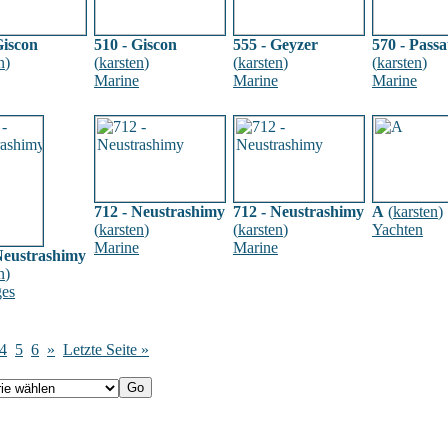
Giscon
510 - Giscon
555 - Geyzer
570 - Passa
n
)
(
karsten
)
(
karsten
)
(
karsten
)
Marine
Marine
Marine
712 - Neustrashimy
712 - Neustrashimy
A
(
karsten
)
(
karsten
)
(
karsten
)
Yachten
Marine
Marine
Neustrashimy
n
)
ges
4
5
6
»
Letzte Seite »