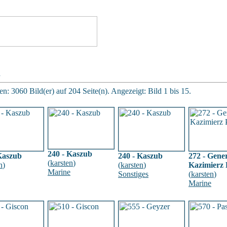
n
n: 3060 Bild(er) auf 204 Seite(n). Angezeigt: Bild 1 bis 15.
240 - Kaszub
Kaszub
240 - Kaszub
272 - Gene
(
karsten
)
n
)
(
karsten
)
Kazimierz 
Marine
Sonstiges
(
karsten
)
Marine