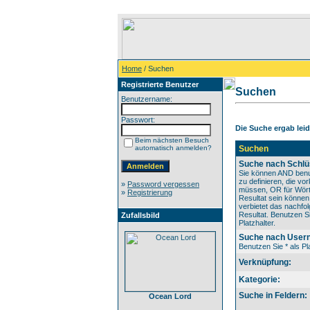
Home
/ Suchen
Registrierte Benutzer
Suchen
Benutzername:
Passwort:
Die Suche ergab leide
Beim nächsten Besuch
automatisch anmelden?
Suchen
Suche nach Schlü
Sie können AND benu
zu definieren, die v
»
Password vergessen
müssen, OR für Wörte
»
Registrierung
Resultat sein könne
verbietet das nachfo
Resultat. Benutzen Si
Zufallsbild
Platzhalter.
Suche nach User
Benutzen Sie * als Pla
Verknüpfung:
Kategorie:
Suche in Feldern:
Ocean Lord