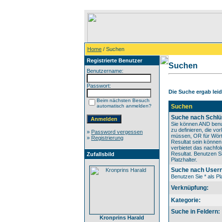
Home
/ Suchen
Registrierte Benutzer
Suchen
Benutzername:
Passwort:
Die Suche ergab leide
Beim nächsten Besuch
automatisch anmelden?
Suchen
Suche nach Schlü
Sie können AND benu
zu definieren, die v
»
Password vergessen
müssen, OR für Wörte
»
Registrierung
Resultat sein könne
verbietet das nachfo
Resultat. Benutzen Si
Zufallsbild
Platzhalter.
Suche nach User
Benutzen Sie * als Pla
Verknüpfung:
Kategorie:
Suche in Feldern:
Kronprins Harald