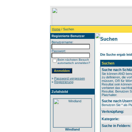
Home
/ Suchen
Registrierte Benutzer
Suchen
Benutzername:
Passwort:
Die Suche ergab leide
Beim nächsten Besuch
automatisch anmelden?
Suchen
Suche nach Schlü
Sie können AND benu
zu definieren, die v
»
Password vergessen
müssen, OR für Wörte
»
Registrierung
Resultat sein könne
verbietet das nachfo
Resultat. Benutzen Si
Zufallsbild
Platzhalter.
Suche nach User
Benutzen Sie * als Pla
Verknüpfung:
Kategorie:
Suche in Feldern:
Windland