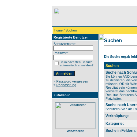
Home
/ Suchen
Registrierte Benutzer
Suchen
Benutzername:
Passwort:
Die Suche ergab leide
Beim nächsten Besuch
automatisch anmelden?
Suchen
Suche nach Schlü
Sie können AND benu
zu definieren, die v
»
Password vergessen
müssen, OR für Wörte
»
Registrierung
Resultat sein könne
verbietet das nachfo
Resultat. Benutzen Si
Zufallsbild
Platzhalter.
Suche nach User
Benutzen Sie * als Pla
Verknüpfung:
Kategorie:
Suche in Feldern:
Wisaforest