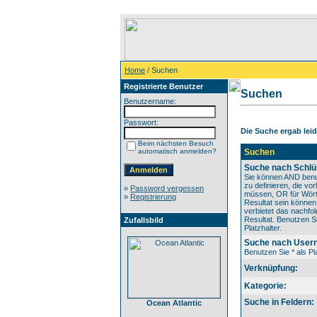
Home
/ Suchen
Registrierte Benutzer
Suchen
Benutzername:
Passwort:
Die Suche ergab leide
Beim nächsten Besuch
automatisch anmelden?
Suchen
Suche nach Schlü
Sie können AND benu
zu definieren, die v
»
Password vergessen
müssen, OR für Wörte
»
Registrierung
Resultat sein könne
verbietet das nachfo
Resultat. Benutzen Si
Zufallsbild
Platzhalter.
Suche nach User
Benutzen Sie * als Pla
Verknüpfung:
Kategorie:
Suche in Feldern:
Ocean Atlantic