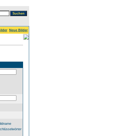
ilder
Neue Bilder
ildname
chlüsselwörter