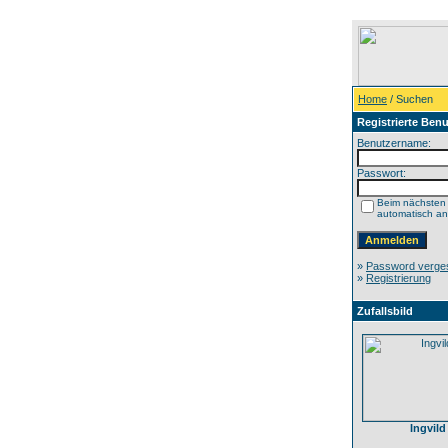
Home
/ Suchen
Registrierte Benu
Benutzername:
Passwort:
Beim nächsten
automatisch a
»
Password verge
»
Registrierung
Zufallsbild
Ingvild