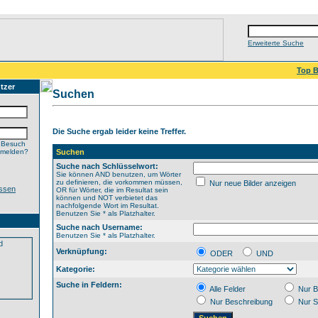
Erweiterte Suche
Top B
tzer
Suchen
Die Suche ergab leider keine Treffer.
 Besuch
nmelden?
Suchen
Suche nach Schlüsselwort:
Sie können AND benutzen, um Wörter
zu definieren, die vorkommen müssen,
Nur neue Bilder anzeigen
ssen
OR für Wörter, die im Resultat sein
können und NOT verbietet das
nachfolgende Wort im Resultat.
Benutzen Sie * als Platzhalter.
Suche nach Username:
Benutzen Sie * als Platzhalter.
Verknüpfung:
ODER
UND
Kategorie:
Suche in Feldern:
Alle Felder
Nur B
Nur Beschreibung
Nur S