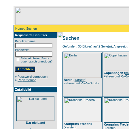
Home
/ Suchen
Registrierte Benutzer
Suchen
Benutzername:
Gefunden: 30 Bild(er) auf 2 Seite(n). Angezeigt: 
Passwort:
Beim nächsten Besuch
automatisch anmelden?
Copenhagen
(
ka
Fähren und RoRo-
»
Password vergessen
Berlin
(
karsten
)
»
Registrierung
Fähren und RoRo-Schiffe
Zufallsbild
Dat ole Land
Kronprins Frederik
Kronprins Freder
(
karsten
)
(
karsten
)