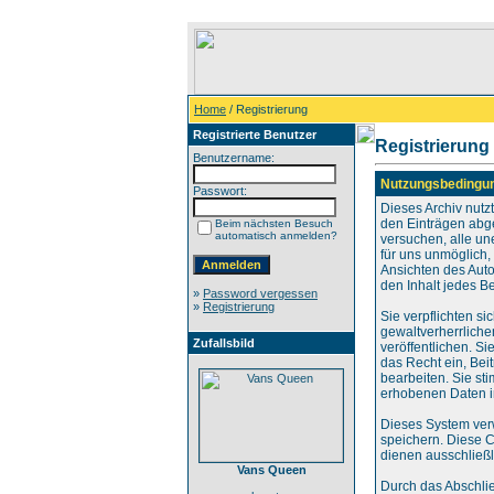
Home
/ Registrierung
Registrierte Benutzer
Registrierung
Benutzername:
Nutzungsbedingu
Passwort:
Dieses Archiv nut
den Einträgen abg
Beim nächsten Besuch
automatisch anmelden?
versuchen, alle un
für uns unmöglich, 
Ansichten des Auto
den Inhalt jedes B
»
Password vergessen
»
Registrierung
Sie verpflichten s
gewaltverherrliche
Zufallsbild
veröffentlichen. S
das Recht ein, Be
bearbeiten. Sie s
erhobenen Daten i
Dieses System ver
speichern. Diese C
dienen ausschließl
Vans Queen
Durch das Abschli