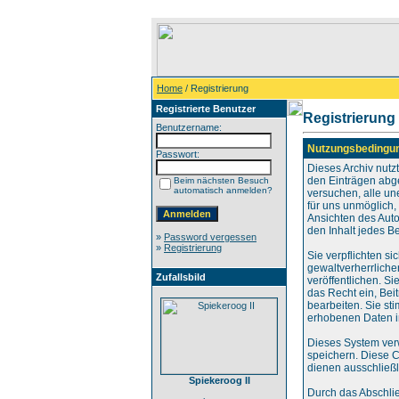
Home
/ Registrierung
Registrierte Benutzer
Registrierung
Benutzername:
Nutzungsbedingu
Passwort:
Dieses Archiv nut
den Einträgen abg
Beim nächsten Besuch
automatisch anmelden?
versuchen, alle un
für uns unmöglich, 
Ansichten des Auto
den Inhalt jedes B
»
Password vergessen
»
Registrierung
Sie verpflichten s
gewaltverherrliche
Zufallsbild
veröffentlichen. S
das Recht ein, Be
bearbeiten. Sie s
erhobenen Daten i
Dieses System ver
speichern. Diese C
dienen ausschließl
Spiekeroog II
Durch das Abschli