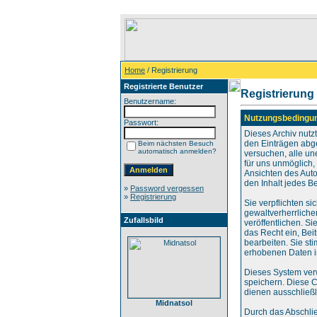
Home
/ Registrierung
Registrierte Benutzer
Registrierung
Benutzername:
Nutzungsbedingu
Passwort:
Dieses Archiv nut
den Einträgen abg
Beim nächsten Besuch
automatisch anmelden?
versuchen, alle un
für uns unmöglich, 
Ansichten des Auto
den Inhalt jedes B
»
Password vergessen
»
Registrierung
Sie verpflichten s
gewaltverherrliche
Zufallsbild
veröffentlichen. S
das Recht ein, Be
bearbeiten. Sie s
erhobenen Daten i
Dieses System ver
speichern. Diese C
dienen ausschließl
Midnatsol
Durch das Abschli