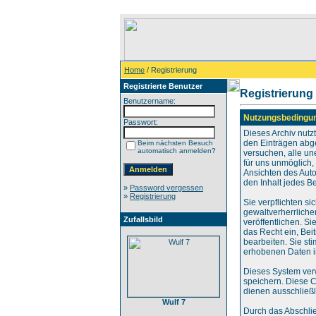
Home
/ Registrierung
Registrierte Benutzer
Registrierung
Benutzername:
Nutzungsbedingu
Passwort:
Dieses Archiv nut
den Einträgen abg
Beim nächsten Besuch
automatisch anmelden?
versuchen, alle un
für uns unmöglich, 
Ansichten des Auto
den Inhalt jedes B
»
Password vergessen
»
Registrierung
Sie verpflichten s
gewaltverherrliche
Zufallsbild
veröffentlichen. S
das Recht ein, Be
bearbeiten. Sie s
erhobenen Daten i
Dieses System ver
speichern. Diese C
dienen ausschließl
Wulf 7
Durch das Abschli