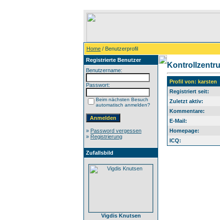
Home
/ Benutzerprofil
Registrierte Benutzer
Kontrollzentr
Benutzername:
Profil von: karsten
Passwort:
Registriert seit:
Beim nächsten Besuch
Zuletzt aktiv:
automatisch anmelden?
Kommentare:
E-Mail:
»
Password vergessen
Homepage:
»
Registrierung
ICQ:
Zufallsbild
Vigdis Knutsen