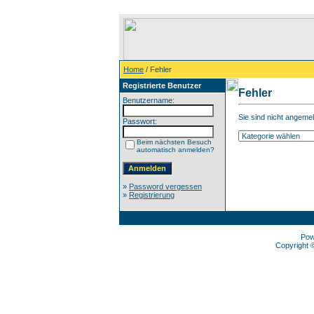
Home
/ Fehler
Registrierte Benutzer
Fehler
Benutzername:
Sie sind nicht angemel
Passwort:
Beim nächsten Besuch
automatisch anmelden?
»
Password vergessen
»
Registrierung
Pow
Copyright