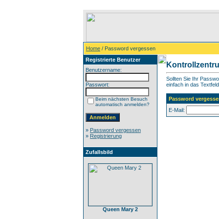
Home
/ Password vergessen
Registrierte Benutzer
Kontrollzentr
Benutzername:
Sollten Sie Ihr Passw
Passwort:
einfach in das Textfeld
Password vergesse
Beim nächsten Besuch
automatisch anmelden?
E-Mail:
»
Password vergessen
»
Registrierung
Zufallsbild
Queen Mary 2