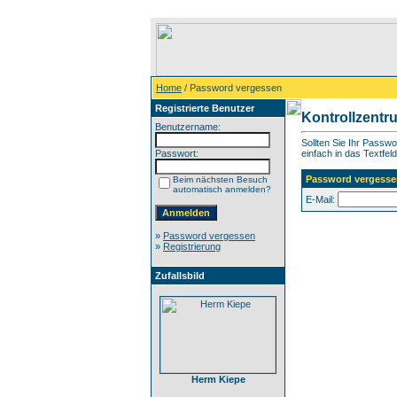
Home
/ Password vergessen
Registrierte Benutzer
Kontrollzentr
Benutzername:
Sollten Sie Ihr Passw
Passwort:
einfach in das Textfeld
Password vergesse
Beim nächsten Besuch
automatisch anmelden?
E-Mail:
»
Password vergessen
»
Registrierung
Zufallsbild
Herm Kiepe