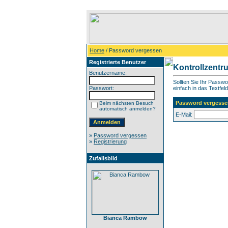
Home
/ Password vergessen
Registrierte Benutzer
Kontrollzentr
Benutzername:
Sollten Sie Ihr Passw
Passwort:
einfach in das Textfeld
Password vergesse
Beim nächsten Besuch
automatisch anmelden?
E-Mail:
»
Password vergessen
»
Registrierung
Zufallsbild
Bianca Rambow