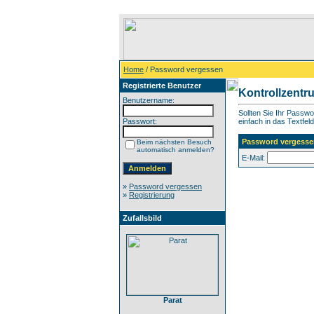
Home
/ Password vergessen
Registrierte Benutzer
Kontrollzentr
Benutzername:
Sollten Sie Ihr Passw
Passwort:
einfach in das Textfeld
Password vergesse
Beim nächsten Besuch
automatisch anmelden?
E-Mail:
»
Password vergessen
»
Registrierung
Zufallsbild
Parat