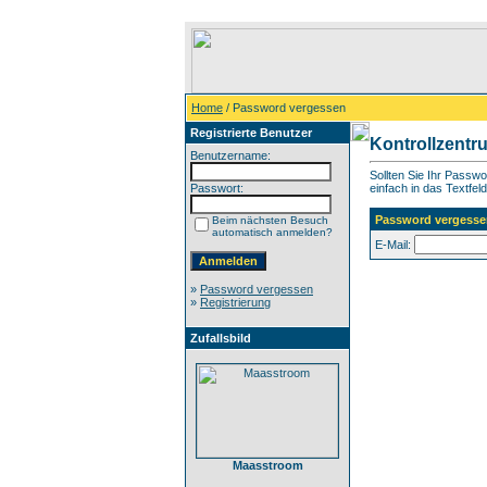
Home
/ Password vergessen
Registrierte Benutzer
Kontrollzentr
Benutzername:
Sollten Sie Ihr Passw
Passwort:
einfach in das Textfeld
Password vergesse
Beim nächsten Besuch
automatisch anmelden?
E-Mail:
»
Password vergessen
»
Registrierung
Zufallsbild
Maasstroom