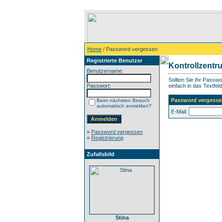
Home
/ Password vergessen
Registrierte Benutzer
Kontrollzentr
Benutzername:
Sollten Sie Ihr Passw
Passwort:
einfach in das Textfeld
Password vergesse
Beim nächsten Besuch
automatisch anmelden?
E-Mail:
»
Password vergessen
»
Registrierung
Zufallsbild
Stina