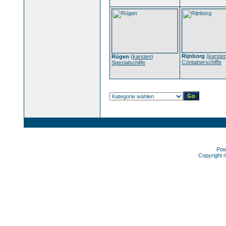
Rijnborg
(
karste
Rügen
(
karsten
)
Containerschiffe
Spezialschiffe
Pow
Copyright