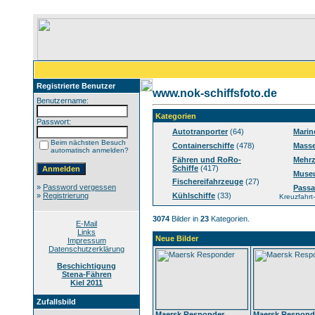
Registrierte Benutzer
www.nok-schiffsfoto.de
Benutzername:
Kategorien
Passwort:
Autotranporter
(64)
Marin
Beim nächsten Besuch
Containerschiffe
(478)
Masse
automatisch anmelden?
Fähren und RoRo-
Mehrz
Schiffe
(417)
Muse
Fischereifahrzeuge
(27)
»
Password vergessen
Passa
»
Registrierung
Kühlschiffe
(33)
Kreuzfahrt-
3074
Bilder in
23
Kategorien.
E-Mail
Links
Neue Bilder
Impressum
Datenschutzerklärung
Beschichtigung
Stena-Fähren
Kiel 2011
Zufallsbild
Maersk Responder
Maersk Respond