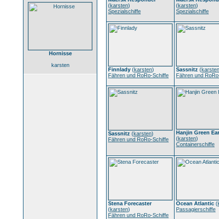
(
karsten
)
(
karsten
)
Spezialschiffe
Spezialschiffe
Hornisse
karsten
Finnlady
(
karsten
)
Sassnitz
(
karste
Fähren und RoRo-Schiffe
Fähren und RoRo-
Hanjin Green Ea
Sassnitz
(
karsten
)
(
karsten
)
Fähren und RoRo-Schiffe
Containerschiffe
Stena Forecaster
Ocean Atlantic
(
(
karsten
)
Passagierschiffe
Fähren und RoRo-Schiffe