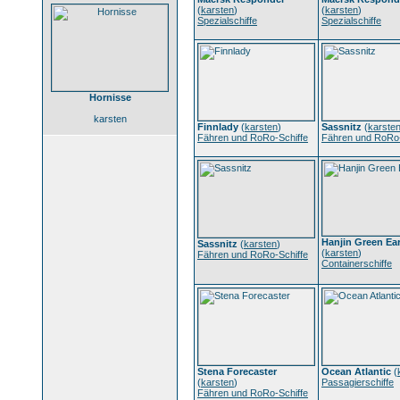
(
karsten
)
(
karsten
)
Spezialschiffe
Spezialschiffe
Hornisse
karsten
Finnlady
(
karsten
)
Sassnitz
(
karste
Fähren und RoRo-Schiffe
Fähren und RoRo-
Hanjin Green Ea
Sassnitz
(
karsten
)
(
karsten
)
Fähren und RoRo-Schiffe
Containerschiffe
Stena Forecaster
Ocean Atlantic
(
(
karsten
)
Passagierschiffe
Fähren und RoRo-Schiffe