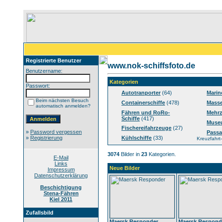
Registrierte Benutzer
www.nok-schiffsfoto.de
Benutzername:
Kategorien
Passwort:
Autotranporter
(64)
Marin
Beim nächsten Besuch
Containerschiffe
(478)
Masse
automatisch anmelden?
Fähren und RoRo-
Mehrz
Schiffe
(417)
Muse
Fischereifahrzeuge
(27)
»
Password vergessen
Passa
»
Registrierung
Kühlschiffe
(33)
Kreuzfahrt-
3074
Bilder in
23
Kategorien.
E-Mail
Links
Neue Bilder
Impressum
Datenschutzerklärung
Beschichtigung
Stena-Fähren
Kiel 2011
Zufallsbild
Maersk Responder
Maersk Respond