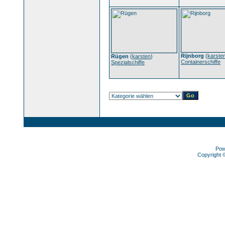
Rijnborg
(
karste
Rügen
(
karsten
)
Containerschiffe
Spezialschiffe
Pow
Copyright