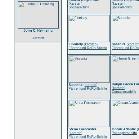
(
karsten
)
(
karsten
)
Spezialschiffe
Spezialschiffe
John C. Helmsing
karsten
Finnlady
(
karsten
)
Sassnitz
(
karste
Fähren und RoRo-Schiffe
Fähren und RoRo-
Hanjin Green Ea
Sassnitz
(
karsten
)
(
karsten
)
Fähren und RoRo-Schiffe
Containerschiffe
Stena Forecaster
Ocean Atlantic
(
(
karsten
)
Passagierschiffe
Fähren und RoRo-Schiffe