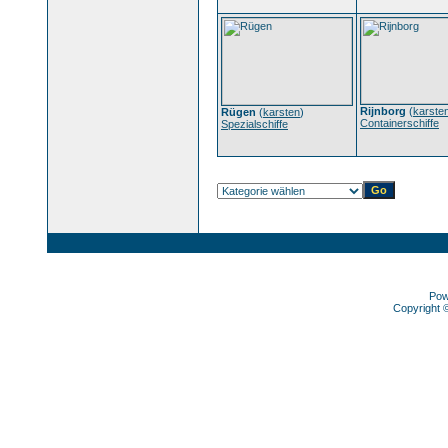
Rijnborg
(
karste
Rügen
(
karsten
)
Containerschiffe
Spezialschiffe
Pow
Copyright