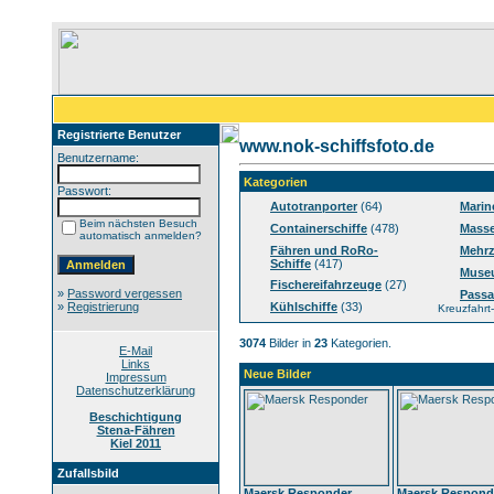
Registrierte Benutzer
www.nok-schiffsfoto.de
Benutzername:
Kategorien
Passwort:
Autotranporter
(64)
Marin
Beim nächsten Besuch
Containerschiffe
(478)
Masse
automatisch anmelden?
Fähren und RoRo-
Mehrz
Schiffe
(417)
Muse
Fischereifahrzeuge
(27)
»
Password vergessen
Passa
»
Registrierung
Kühlschiffe
(33)
Kreuzfahrt-
3074
Bilder in
23
Kategorien.
E-Mail
Links
Neue Bilder
Impressum
Datenschutzerklärung
Beschichtigung
Stena-Fähren
Kiel 2011
Zufallsbild
Maersk Responder
Maersk Respond