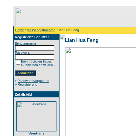
Home
/
Massengutfrachter
/ Lian Hua Feng
Registrierte Benutzer
Lian Hua Feng
Benutzername:
Passwort:
Beim nächsten Besuch
automatisch anmelden?
»
Password vergessen
»
Registrierung
Zufallsbild
Veentrans