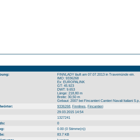
bung:
FINNLADY läuft am 07.07.2013 in Travemünde ein.
IMO: 9336268
Ex: EUROPALINK
GT: 45.923
DWT: 9.653
Länge: 218,80 m
Breite: 30,50 m
Gebaut: 2007 bei Fincantieri Cantieri Navali Italiani S.p.
lwörter:
9336268
,
Finnlines
,
Fincantieri
29.03.2015 14:54
1327241
ds:
0
ng:
0.00 (0 Stimme(n))
ße:
83.7 KB