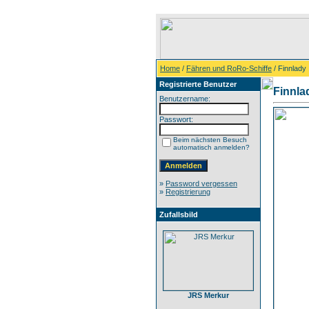
Home
/
Fähren und RoRo-Schiffe
/ Finnlady
Registrierte Benutzer
Finnla
Benutzername:
Passwort:
Beim nächsten Besuch
automatisch anmelden?
»
Password vergessen
»
Registrierung
Zufallsbild
JRS Merkur