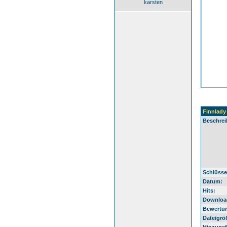
karsten
Finnlady
Beschrei
Schlüsse
Datum:
Hits:
Downloa
Bewertu
Dateigrö