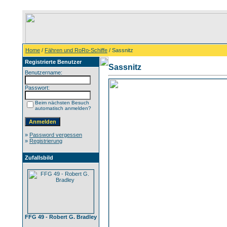
Home
/
Fähren und RoRo-Schiffe
/ Sassnitz
Registrierte Benutzer
Sassnitz
Benutzername:
Passwort:
Beim nächsten Besuch
automatisch anmelden?
»
Password vergessen
»
Registrierung
Zufallsbild
FFG 49 - Robert G. Bradley