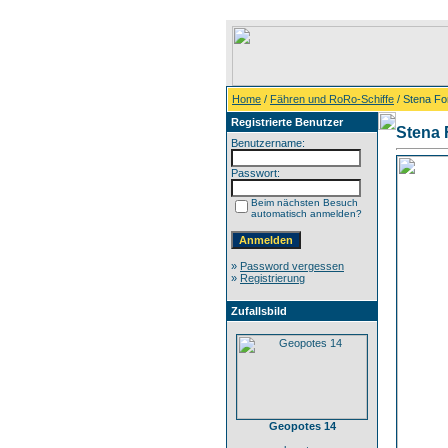
Home
/
Fähren und RoRo-Schiffe
/ Stena Fo
Registrierte Benutzer
Stena 
Benutzername:
Passwort:
Beim nächsten Besuch
automatisch anmelden?
»
Password vergessen
»
Registrierung
Zufallsbild
Geopotes 14