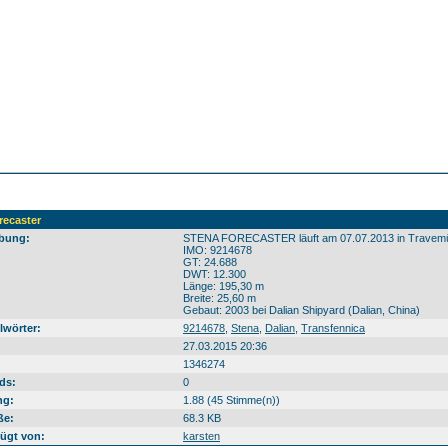
recaster
bung:
STENA FORECASTER läuft am 07.07.2013 in Travemü
IMO: 9214678
GT: 24.688
DWT: 12.300
Länge: 195,30 m
Breite: 25,60 m
Gebaut: 2003 bei Dalian Shipyard (Dalian, China)
lwörter:
9214678
,
Stena
,
Dalian
,
Transfennica
27.03.2015 20:36
1346274
ds:
0
ng:
1.88 (45 Stimme(n))
ße:
68.3 KB
ügt von:
karsten