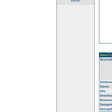
karsten
Stena Fo
Beschrei
Schlüsse
Datum:
Hits:
Downloa
Bewertu
Dateigrö
Hinzugef