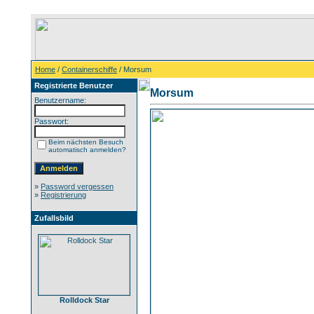
Home
/
Containerschiffe
/ Morsum
Registrierte Benutzer
Morsum
Benutzername:
Passwort:
Beim nächsten Besuch
automatisch anmelden?
»
Password vergessen
»
Registrierung
Zufallsbild
Rolldock Star