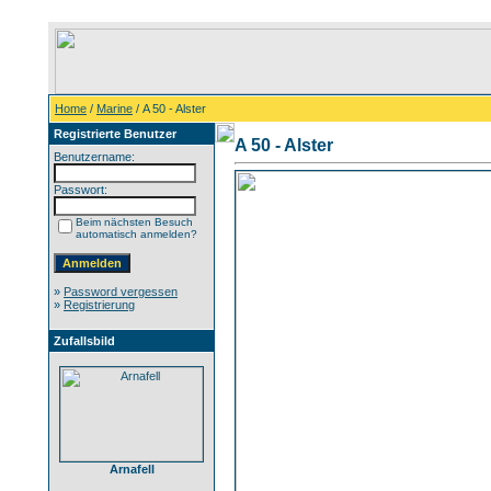
Home
/
Marine
/ A 50 - Alster
Registrierte Benutzer
A 50 - Alster
Benutzername:
Passwort:
Beim nächsten Besuch
automatisch anmelden?
»
Password vergessen
»
Registrierung
Zufallsbild
Arnafell