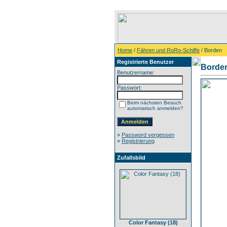
Home
/
Fähren und RoRo-Schiffe
/ Borden
Registrierte Benutzer
Borde
Benutzername:
Passwort:
Beim nächsten Besuch
automatisch anmelden?
»
Password vergessen
»
Registrierung
Zufallsbild
Color Fantasy (18)