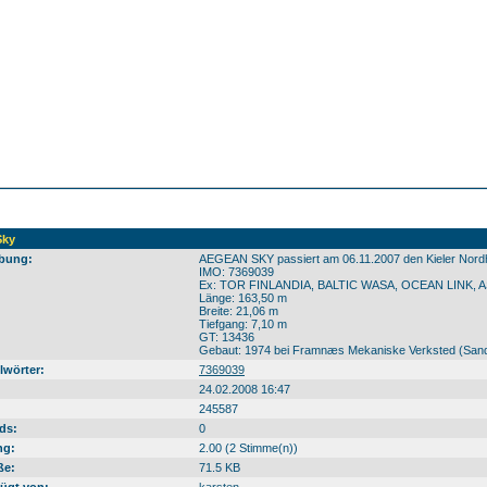
Sky
bung:
AEGEAN SKY passiert am 06.11.2007 den Kieler Nordh
IMO: 7369039
Ex: TOR FINLANDIA, BALTIC WASA, OCEAN LINK, A
Länge: 163,50 m
Breite: 21,06 m
Tiefgang: 7,10 m
GT: 13436
Gebaut: 1974 bei Framnæs Mekaniske Verksted (Sand
lwörter:
7369039
24.02.2008 16:47
245587
ds:
0
ng:
2.00 (2 Stimme(n))
ße:
71.5 KB