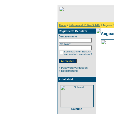
Home
/
Fähren und RoRo-Schiffe
/ Aegean 
Registrierte Benutzer
Aegea
Benutzername:
Passwort:
Beim nächsten Besuch
automatisch anmelden?
»
Password vergessen
»
Registrierung
Zufallsbild
Solsund