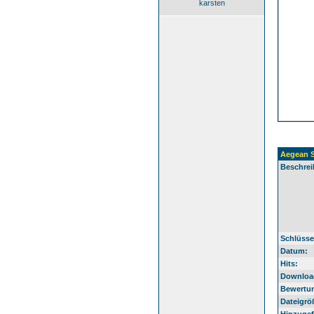
karsten
Aegean 
Beschrei
Schlüsse
Datum:
Hits:
Downloa
Bewertu
Dateigrö