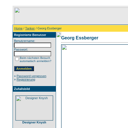
Home
/
Tanker
/ Georg Essberger
Registrierte Benutzer
Georg Essberger
Benutzername:
Passwort:
Beim nächsten Besuch
automatisch anmelden?
»
Password vergessen
»
Registrierung
Zufallsbild
Designer Knysh