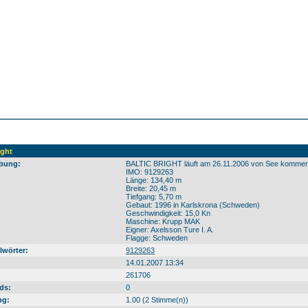
ight
bung:
BALTIC BRIGHT läuft am 26.11.2006 von See kommend 
IMO: 9129263
Länge: 134,40 m
Breite: 20,45 m
Tiefgang: 5,70 m
Gebaut: 1996 in Karlskrona (Schweden)
Geschwindigkeit: 15,0 Kn
Maschine: Krupp MAK
Eigner: Axelsson Ture I. A.
Flagge: Schweden
lwörter:
9129263
14.01.2007 13:34
261706
ds:
0
ng:
1.00 (2 Stimme(n))