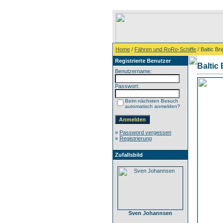
Home
/
Fähren und RoRo-Schiffe
/ Baltic Bri
Registrierte Benutzer
Baltic 
Benutzername:
Passwort:
Beim nächsten Besuch
automatisch anmelden?
»
Password vergessen
»
Registrierung
Zufallsbild
Sven Johannsen