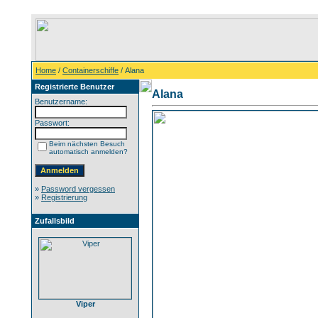
Home
/
Containerschiffe
/ Alana
Registrierte Benutzer
Alana
Benutzername:
Passwort:
Beim nächsten Besuch
automatisch anmelden?
»
Password vergessen
»
Registrierung
Zufallsbild
Viper