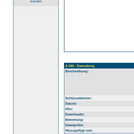
karsten
A 540 - Dannebrog
Beschreibung:
Schlüsselwörter:
Datum:
Hits:
Downloads:
Bewertung:
Dateigröße:
Hinzugefügt von: