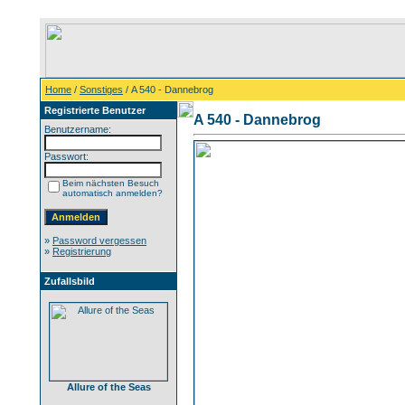
Home
/
Sonstiges
/ A 540 - Dannebrog
Registrierte Benutzer
A 540 - Dannebrog
Benutzername:
Passwort:
Beim nächsten Besuch
automatisch anmelden?
»
Password vergessen
»
Registrierung
Zufallsbild
Allure of the Seas