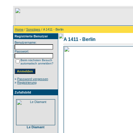
Home
/
Sonstiges
/ A 1411 - Berlin
Registrierte Benutzer
A 1411 - Berlin
Benutzername:
Passwort:
Beim nächsten Besuch
automatisch anmelden?
»
Password vergessen
»
Registrierung
Zufallsbild
Le Diamant