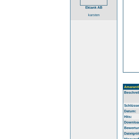
Ektank AB
karsten
Amarant
Beschrei
Schlüsse
Datum:
Hits:
Downloa
Bewertu
Dateigrö