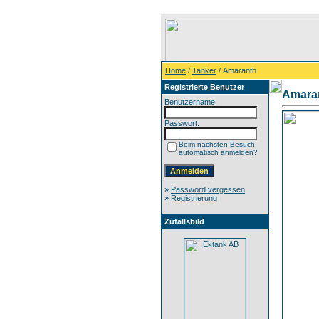
Home
/
Tanker
/ Amaranth
Registrierte Benutzer
Amara
Benutzername:
Passwort:
Beim nächsten Besuch
automatisch anmelden?
»
Password vergessen
»
Registrierung
Zufallsbild