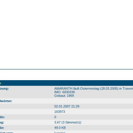
h
bung:
AMARANTH läuft Ostermontag (28.03.2005) in Travem
IMO: 6930336
Gebaut: 1969
lwörter:
02.01.2007 21:29
163973
ds:
0
ng:
3.67 (3 Stimme(n))
ße:
49.0 KB