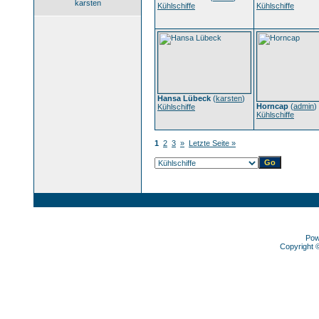
karsten
Kühlschiffe
Kühlschiffe
Hansa Lübeck
(
karsten
)
Horncap
(
admin
)
Kühlschiffe
Kühlschiffe
1
2
3
»
Letzte Seite »
Pow
Copyright