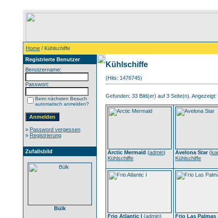
Home
/ Kühlschiffe
Registrierte Benutzer
Kühlschiffe
Benutzername:
(Hits: 1476745)
Passwort:
Gefunden: 33 Bild(er) auf 3 Seite(n). Angezeigt: 
Beim nächsten Besuch
automatisch anmelden?
»
Password vergessen
»
Registrierung
Zufallsbild
Arctic Mermaid
(
admin
)
Avelona Star
(
ka
Kühlschiffe
Kühlschiffe
Bülk
Frio Atlantic I
(
admin
)
Frio Las Palmas