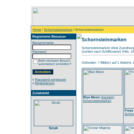
Home
/
Schornsteinmarken
/ Schornsteinmarken
Registrierte Benutzer
Schornsteinmarken
Benutzername:
Schornsteinmarken ohne Zuordnun
(sortiert nach Schiffsname) (Hits: 
Passwort:
Beim nächsten Besuch
Gefunden: 7 Bild(er) auf 1 Seite(n). A
automatisch anmelden?
»
Password vergessen
»
Registrierung
Zufallsbild
Blue Moon
(
karsten
)
Schornsteinmarken
Freya
Schor
Sirrah