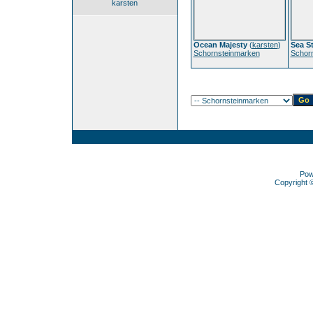
karsten
Ocean Majesty
(
karsten
)
Sea St
Schornsteinmarken
Schor
Pow
Copyright