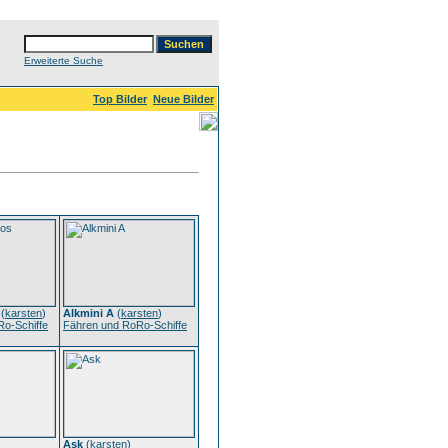
Erweiterte Suche
Top Bilder
Neue Bilder
(
karsten
)
Alkmini A
(
karsten
)
o-Schiffe
Fähren und RoRo-Schiffe
Ask
(
karsten
)