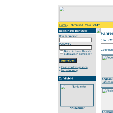
Home
/ Fähren und RoRo-Schiffe
Registrierte Benutzer
Fähre
Benutzername:
(Hits: 47
Passwort:
Gefunden: 
Beim nächsten Besuch
automatisch anmelden?
»
Password vergessen
»
Registrierung
Zufallsbild
Aegean 
Fähren u
Nordcarrier
Alteland