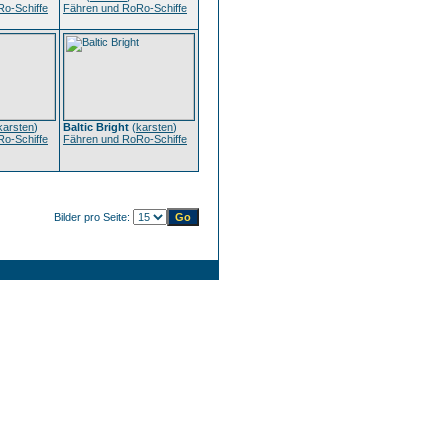
o-Schiffe
Fähren und RoRo-Schiffe
karsten
)
Baltic Bright
(
karsten
)
o-Schiffe
Fähren und RoRo-Schiffe
Bilder pro Seite: