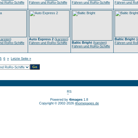
nd RoRo-Schiffe
Fähren und RoRo-Schiffe
Fähren und RoRo-Schiffe
Fähren und RoR
karsten
)
Auto Express 2
(
karsten
)
Baltic Bright
(
Baltic Bright
(
karsten
)
nd RoRo-Schiffe
Fähren und RoRo-Schiffe
Fähren und RoR
Fähren und RoRo-Schiffe
5
6
»
Letzte Seite »
Powered by
4images
1.8
Copyright © 2002-2026
4homepages.de