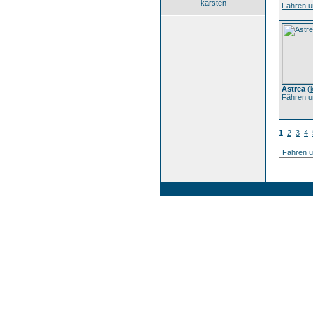
karsten
Fähren u
Astrea
(
Fähren u
1
2
3
4