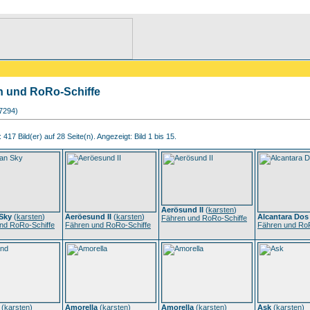
n und RoRo-Schiffe
17294)
417 Bild(er) auf 28 Seite(n). Angezeigt: Bild 1 bis 15.
Aerösund II
(
karsten
)
Sky
(
karsten
)
Aeröesund II
(
karsten
)
Alcantara Dos
Fähren und RoRo-Schiffe
nd RoRo-Schiffe
Fähren und RoRo-Schiffe
Fähren und RoR
(
karsten
)
Amorella
(
karsten
)
Amorella
(
karsten
)
Ask
(
karsten
)