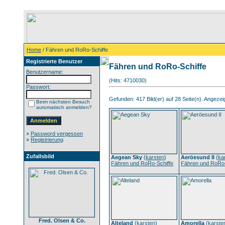
Home
/ Fähren und RoRo-Schiffe
Registrierte Benutzer
Fähren und RoRo-Schiffe
Benutzername:
(Hits: 4710030)
Passwort:
Gefunden: 417 Bild(er) auf 28 Seite(n). Angezeigt
Beim nächsten Besuch
automatisch anmelden?
»
Password vergessen
»
Registrierung
Zufallsbild
Aegean Sky
(
karsten
)
Aeröesund II
(
ka
Fähren und RoRo-Schiffe
Fähren und RoRo-
Fred. Olsen & Co.
Alteland
(
karsten
)
Amorella
(
karste