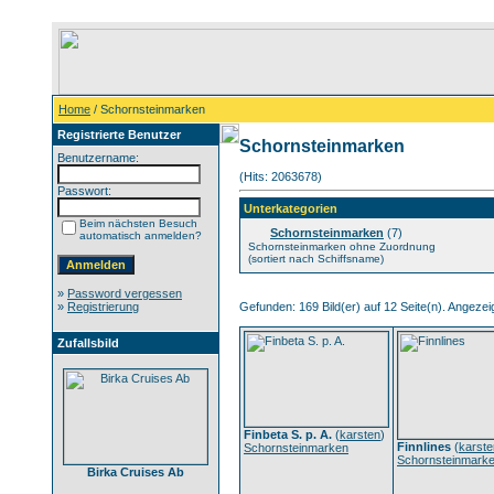
Home
/ Schornsteinmarken
Registrierte Benutzer
Schornsteinmarken
Benutzername:
(Hits: 2063678)
Passwort:
Unterkategorien
Beim nächsten Besuch
Schornsteinmarken
(7)
automatisch anmelden?
Schornsteinmarken ohne Zuordnung
(sortiert nach Schiffsname)
»
Password vergessen
»
Registrierung
Gefunden: 169 Bild(er) auf 12 Seite(n). Angezeigt
Zufallsbild
Finbeta S. p. A.
(
karsten
)
Finnlines
(
karste
Schornsteinmarken
Schornsteinmark
Birka Cruises Ab