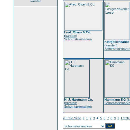
karsten
Fred. Olsen & Co.
(
karsten
)
Schornsteinmarken
Færgeselskabet
(
karsten
)
Schornsteinmark
H. J. Hartmann Co.
Hammann KG
(
k
(
karsten
)
Schornsteinmark
Schornsteinmarken
« Erste Seite
«
1
2
3
4
5
6
7
8
9
»
Letzte